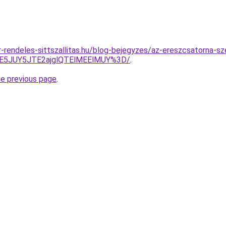
-rendeles-sittszallitas.hu/blog-bejegyzes/az-ereszcsatorna-sz
E5JUY5JTE2ajglQTElMEElMUY%3D/
.
he previous page
.