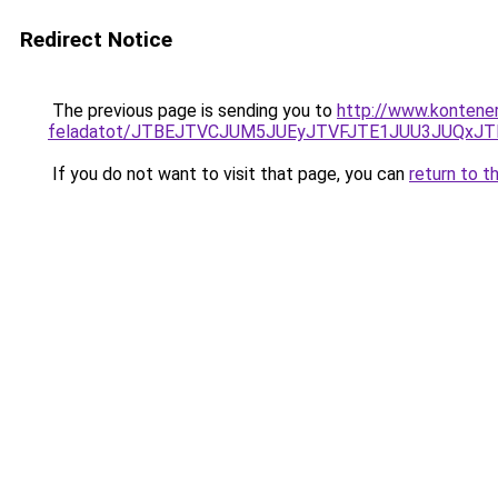
Redirect Notice
The previous page is sending you to
http://www.kontener
feladatot/JTBEJTVCJUM5JUEyJTVFJTE1JUU3JUQxJT
If you do not want to visit that page, you can
return to t